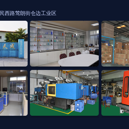
民西路莺朗街仓边工业区