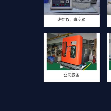
密封仪、真空箱
公司设备