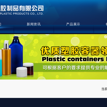
们
新闻资讯
产品展示
当