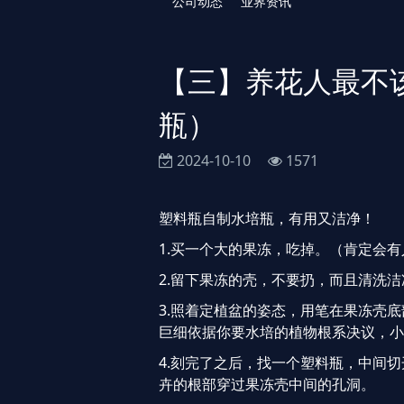
公司动态
业界资讯
【三】养花人最不
瓶）
2024-10-10
1571
塑料瓶自制水培瓶，有用又洁净！
1.买一个大的果冻，吃掉。（肯定会有
2.留下果冻的壳，不要扔，而且清洗洁
3.照着定植盆的姿态，用笔在果冻壳
巨细依据你要水培的植物根系决议，小
4.刻完了之后，找一个塑料瓶，中间
卉的根部穿过果冻壳中间的孔洞。