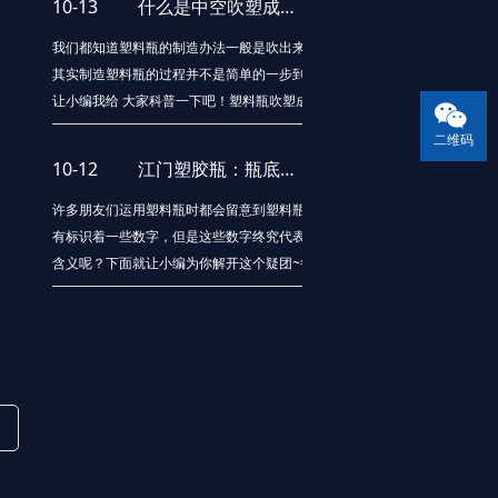
10-13
什么是中空吹塑成型？有哪些特点？
无害。市场上销售的高密度聚乙烯（HARE），密
度0.945～0.9g /立方厘米，熔点125～
我们都知道塑料瓶的制造办法一般是吹出来的，
其实制造塑料瓶的过程并不是简单的一步到位。
让小编我给 大家科普一下吧！塑料瓶吹塑成型有
以下几种办法。中空吹塑成型：中空吹塑成型是
二维码
借助于气体的压力，使闭合在模具的热型坯吹胀
10-12
江门塑胶瓶：瓶底的数字号码代表的含义
为中空制品的一种塑料成型办法。吹塑成型是热
塑性塑料成型的一种重要办法，也是塑料包装
许多朋友们运用塑料瓶时都会留意到塑料瓶底下
有标识着一些数字，但是这些数字终究代表什么
含义呢？下面就让小编为你解开这个疑团~每一个
塑料瓶瓶底都会有一个带箭头的三角形符号，三
角形符号里边有显现一些数字，一般来说是由1-
7，在这当中7个数字都别离代表了塑料包装制品
中的7种质料。“1”号代表PET，用于食品级