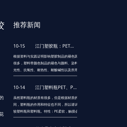
胶
推荐新闻
10-15
江门塑胶瓶：PET塑料瓶的物理回收处理法
根据资料与实践证明影响塑胶制品的褪色因素有
很多，塑料带颜色制品的褪色与颜料、染料的耐
光性、抗氧性、耐热性、耐酸碱性以及所用树脂
的特性有关。在生产色母料时对所需颜料、染
料、表面活性剂、分散剂、载体树脂和防老化助
10-14
江门塑料瓶PET、PE、 PVC的区别有哪些
剂的上述性能进行综合评定后才可选用，以下是
的
常规的影响产品变色的原因以及物流性能，以供
虽然塑料瓶的材质有很多，但是根据材质的不
亲们
同，塑料瓶的作用和特征也不同，所以请试着比
较塑料瓶和塑料瓶。特性：PE柔软，触摸会有蜡
花
的质感，与相同的塑料相比质量相对轻，有透明
性，燃烧时的火焰是蓝色的。毒：无毒，对人体