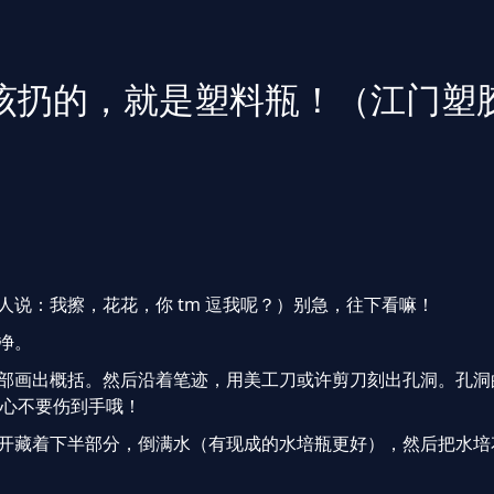
该扔的，就是塑料瓶！（江门塑
人说：我擦，花花，你 tm 逗我呢？）别急，往下看嘛！
净。
底部画出概括。然后沿着笔迹，用美工刀或许剪刀刻出孔洞。孔洞
心不要伤到手哦！
切开藏着下半部分，倒满水（有现成的水培瓶更好），然后把水培